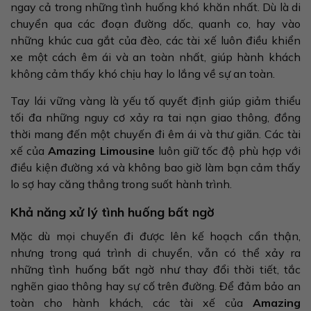
ngay cả trong những tình huống khó khăn nhất. Dù là di
chuyển qua các đoạn đường dốc, quanh co, hay vào
những khúc cua gắt của đèo, các tài xế luôn điều khiển
xe một cách êm ái và an toàn nhất, giúp hành khách
không cảm thấy khó chịu hay lo lắng về sự an toàn.
Tay lái vững vàng là yếu tố quyết định giúp giảm thiểu
tối đa những nguy cơ xảy ra tai nạn giao thông, đồng
thời mang đến một chuyến đi êm ái và thư giãn. Các tài
xế của
Amazing Limousine
luôn giữ tốc độ phù hợp với
điều kiện đường xá và không bao giờ làm bạn cảm thấy
lo sợ hay căng thẳng trong suốt hành trình.
Khả năng xử lý tình huống bất ngờ
Mặc dù mọi chuyến đi được lên kế hoạch cẩn thận,
nhưng trong quá trình di chuyển, vẫn có thể xảy ra
những tình huống bất ngờ như thay đổi thời tiết, tắc
nghẽn giao thông hay sự cố trên đường. Để đảm bảo an
toàn cho hành khách, các tài xế của
Amazing