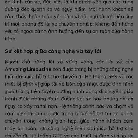
ổn định của xe, đặc biệt là khi di chuyển qua các cung
đường đèo quanh co và nguy hiểm. Mọi hành khách sẽ
cảm thấy hoàn toàn yên tâm vì đội ngũ tài xế luôn duy
trì một phong độ lái xe chuyên nghiệp, không để những
yếu tố ngoại cảnh ảnh hưởng đến sự an toàn của hành
trình.
Sự kết hợp giữa công nghệ và tay lái
Ngoài khả năng lái xe vững vàng, các tài xế của
Amazing Limousine
còn được trang bị những công nghệ
hiện đại giúp hỗ trợ cho chuyến đi. Hệ thống GPS và các
thiết bị định vị giúp tài xế luôn cập nhật được tình hình
giao thông trên tuyến đường mình đang di chuyển, giúp
tránh được những đoạn đường kẹt xe hay những nơi có
nguy cơ xảy ra tai nạn. Hệ thống cảnh báo va chạm và
cảm biến lùi cũng được trang bị để hỗ trợ tài xế khi di
chuyển trong không gian hẹp, giúp hành khách cảm
thấy an toàn hơn.công nghệ hiện đại giúp hỗ trợ cho
chuyến đi. Hệ thống GPS và các thiết bị định vị giúp tài