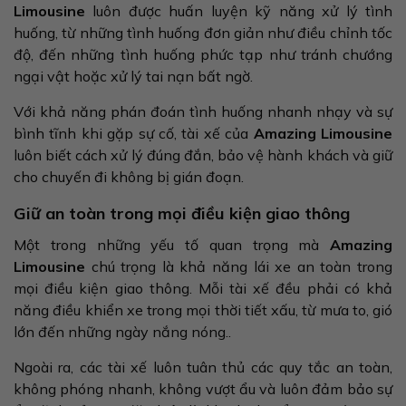
Limousine
luôn được huấn luyện kỹ năng xử lý tình
huống, từ những tình huống đơn giản như điều chỉnh tốc
độ, đến những tình huống phức tạp như tránh chướng
ngại vật hoặc xử lý tai nạn bất ngờ.
Với khả năng phán đoán tình huống nhanh nhạy và sự
bình tĩnh khi gặp sự cố, tài xế của
Amazing Limousine
luôn biết cách xử lý đúng đắn, bảo vệ hành khách và giữ
cho chuyến đi không bị gián đoạn.
Giữ an toàn trong mọi điều kiện giao thông
Một trong những yếu tố quan trọng mà
Amazing
Limousine
chú trọng là khả năng lái xe an toàn trong
mọi điều kiện giao thông. Mỗi tài xế đều phải có khả
năng điều khiển xe trong mọi thời tiết xấu, từ mưa to, gió
lớn đến những ngày nắng nóng..
Ngoài ra, các tài xế luôn tuân thủ các quy tắc an toàn,
không phóng nhanh, không vượt ẩu và luôn đảm bảo sự