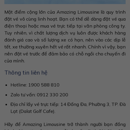
Một điểm cộng lớn của Amazing Limousine là quy trình
đặt vé vô cùng linh hoạt. Bạn có thể dễ dàng đặt vé qua
điện thoại hoặc mua vé trực tiếp tại văn phòng công ty.
Tuy nhiên, vì chất lượng dịch vụ luôn được khách hàng
đánh giá cao và số lượng xe có hạn, nên vào các dịp lễ
tết, xe thường xuyên hết vé rất nhanh. Chính vì vậy, bạn
nên đặt vé trước để đảm bảo có chỗ ngồi cho chuyến đi
của mình.
Thông tin liên hệ
Hotline: 1900 588 810
Zalo tư vấn: 0912 330 200
Địa chỉ lấy vé trực tiếp: 14 Đống Đa, Phường 3, TP. Đà
Lạt (Dalat Golf Cafe).
Hãy để Amazing Limousine trở thành người bạn đồng