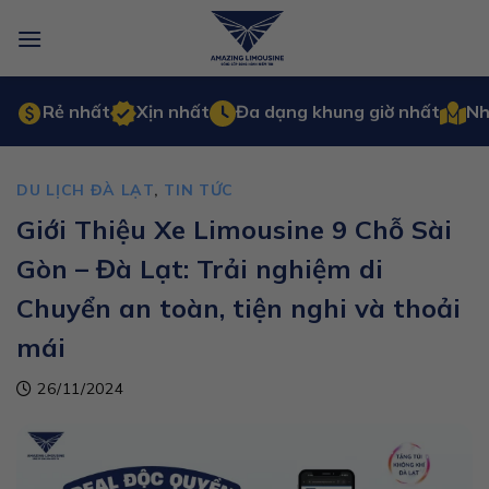
Bỏ
qua
nội
dung
Rẻ nhất
Xịn nhất
Đa dạng khung giờ nhất
Nh
DU LỊCH ĐÀ LẠT
,
TIN TỨC
Giới Thiệu Xe Limousine 9 Chỗ Sài
Gòn – Đà Lạt: Trải nghiệm di
Chuyển an toàn, tiện nghi và thoải
mái
26/11/2024