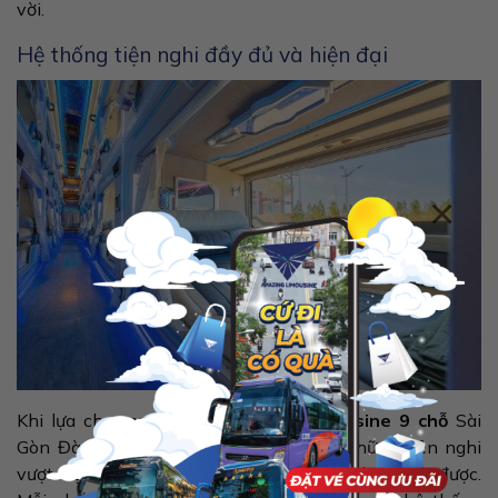
vời.
Hệ thống tiện nghi đầy đủ và hiện đại
×
Khi lựa chọn
xe giường nằm đôi limousine 9 chỗ
Sài
Gòn Đà Lạt, bạn sẽ được trải nghiệm những tiện nghi
vượt trội mà ít loại phương tiện nào có thể sánh được.