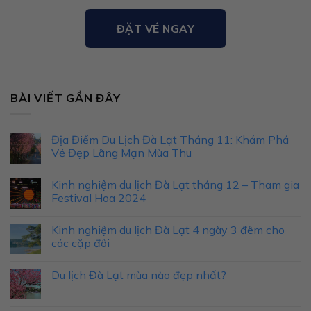
ĐẶT VÉ NGAY
BÀI VIẾT GẦN ĐÂY
Địa Điểm Du Lịch Đà Lạt Tháng 11: Khám Phá
Vẻ Đẹp Lãng Mạn Mùa Thu
Kinh nghiệm du lịch Đà Lạt tháng 12 – Tham gia
Festival Hoa 2024
Kinh nghiệm du lịch Đà Lạt 4 ngày 3 đêm cho
các cặp đôi
Du lịch Đà Lạt mùa nào đẹp nhất?